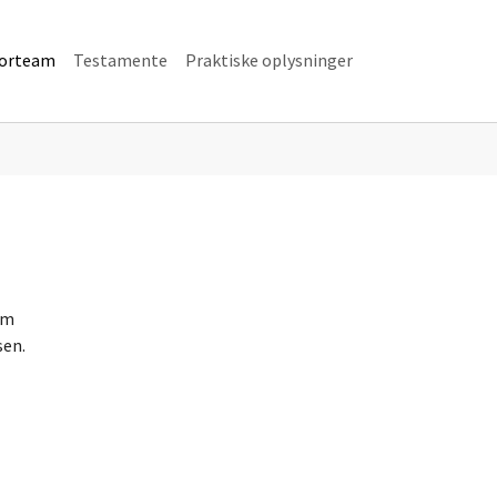
(current)
iorteam
Testamente
Praktiske oplysninger
om
sen.