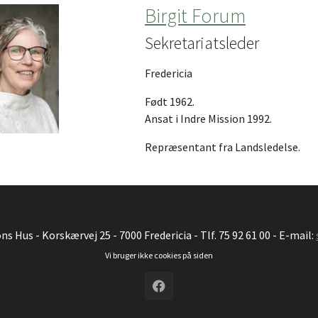
Birgit Forum
Sekretariatsleder
Fredericia
Født 1962.
Ansat i Indre Mission 1992.
Repræsentant fra Landsledelse.
ns Hus - Korskærvej 25 - 7000 Fredericia - Tlf. 75 92 61 00 - E-mail:
Vi bruger ikke cookies på siden
Facebook