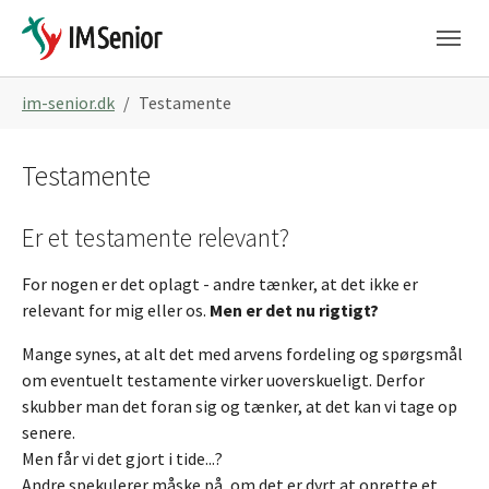
Skip to main navigation
Gå til hoved-indhold
Skip to page footer
Du er her:
im-senior.dk
Testamente
Testamente
Er et testamente relevant?
For nogen er det oplagt - andre tænker, at det ikke er
relevant for mig eller os.
Men er det nu rigtigt?
Mange synes, at alt det med arvens fordeling og spørgsmål
om eventuelt testamente virker uoverskueligt. Derfor
skubber man det foran sig og tænker, at det kan vi tage op
senere.
Men får vi det gjort i tide...?
Andre spekulerer måske på, om det er dyrt at oprette et