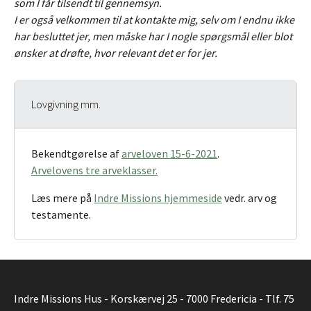
som I får tilsendt til gennemsyn.
I er også velkommen til at kontakte mig, selv om I endnu ikke
har besluttet jer, men måske har I nogle spørgsmål eller blot
ønsker at drøfte, hvor relevant det er for jer.
Lovgivning mm.
Bekendtgørelse af
arveloven 15-6-2021
.
Arvelovens tre arveklasser.
Læs mere på
Indre Missions hjemmeside
vedr. arv og
testamente.
Indre Missions Hus - Korskærvej 25 - 7000 Fredericia - Tlf. 75